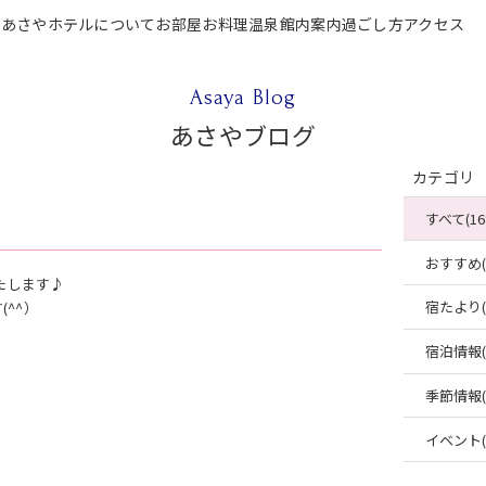
P
あさやホテルについて
お部屋
お料理
温泉
館内案内
過ごし方
アクセス
テルについて
お部屋
お料理
温泉
館内案内
過ごし方
アクセス
ご宿泊
Asaya Blog
あさやブログ
カテゴリ
すべて(16
おすすめ(4
たします♪
宿たより(4
^^）
宿泊情報(2
季節情報(2
イベント(2