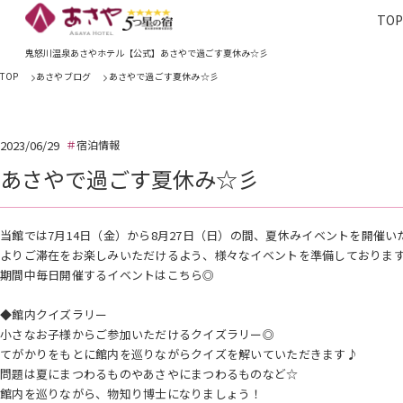
TO
TOP
あさやホ
鬼怒川温泉あさやホテル【公式】あさやで過ごす夏休み☆彡
TOP
あさやブログ
あさやで過ごす夏休み☆彡
2023/06/29
宿泊情報
あさやで過ごす夏休み☆彡
当館では7月14日（金）から8月27日（日）の間、夏休みイベントを開催い
よりご滞在をお楽しみいただけるよう、様々なイベントを準備しております(
期間中毎日開催するイベントはこちら◎
◆館内クイズラリー
小さなお子様からご参加いただけるクイズラリー◎
てがかりをもとに館内を巡りながらクイズを解いていただきます♪
問題は夏にまつわるものやあさやにまつわるものなど☆
館内を巡りながら、物知り博士になりましょう！