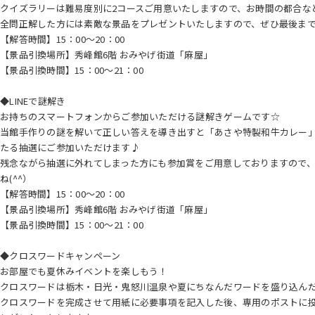
クイズラリーは難易度別に2コースご用意いたしますので、お時間の都合な
全問正解した方には素敵な景品をプレゼントいたしますので、ぜひ最後まで挑
【解答時間】15：00～20：00
【景品引換場所】秀峰館6階 おみやげ街道「麻屋」
【景品引換時間】15：00～21：00
◆LINEで謎解き
お持ちのスマートフォンからご参加いただける謎解きゲームです☆
当館手作りの謎を解いて正しい答えを導き出すと「あさや特製和牛カレー
たる抽選にご参加いただけます♪
残念ながら抽選に外れてしまった方にも参加賞をご用意しておりますので
ね(^^）
【解答時間】15：00～20：00
【景品引換場所】秀峰館6階 おみやげ街道「麻屋」
【景品引換時間】15：00～21：00
◆クロスワードキャンペーン
お部屋でも夏休みイベントを楽しもう！
クロスワードは栃木・日光・鬼怒川温泉や夏にちなんだワードを盛り込ん
クロスワードを完成させて用紙に必要事項を記入した後、専用のポストに投