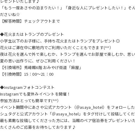
レゼントいたします♪
「もう一度あさやの泊まりたい！」「身近な人にプレゼントしたい！」そ
ださいね☆
【解答時間】チェックアウトまで
◆花火またはトランプのプレゼント
小学生以下のお子様に、手持ち花火またはトランプをプレゼント◎
花火はご滞在中に敷地内でご利用いただくこともできます(^^）
夜は花火を選んで外で楽しむか、トランプを選んでお部屋で楽しむか、思
夏の思い出作りに、ぜひご利用ください！
【引換場所】秀峰館6階 おみやげ街道「麻屋」
【引換時間】15：00～21：00
◆Instagramフォトコンテスト
Instagramでも夏休みイベントを開催！
参加方法はとっても簡単です(^^）
イベント期間中にあさや公式アカウント（＠asaya_hotel）をフォロ
シュタグと公式アカウント「＠asaya_hotel」をタグ付けして投稿してく
最も素敵な投稿してくださった方には、当館のペア宿泊券をプレゼントい
たくさんのご応募をお待ちしております♪