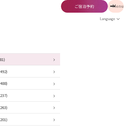
ご宿泊予約
Menu
予約
Menu
Language
81)
92)
88)
37)
63)
01)