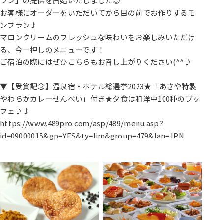
ラン」の提供を開始いたしました◎
お客様にオーダーをいただいてから目の前でお作りするモ
ンブラン♪
マロンクリームのフレッシュな味わいをお楽しみいただけ
る、今一押しのメニューです！
ご宿泊の際にはぜひこちらもお召し上がりください(^^♪
▼【受賞記念】温泉宿・ホテル総選挙2023★「あさや特製
やわらかカレーせんべい」付き★夕食は和洋中100種のブッ
フェ♪♪
https://www.489pro.com/asp/489/menu.asp?
id=09000015&gp=YES&ty=lim&group=479&lan=JPN