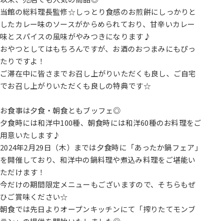
当館の総料理長監修☆しっとり食感のお煎餅にしっかりと
したカレー味のソースがからめられており、甘辛いカレー
味とスパイスの風味がやみつきになります♪
おやつとしてはもちろんですが、お酒のおつまみにもぴっ
たりですよ！
ご滞在中に皆さまでお召し上がりいただくも良し、ご自宅
でお召し上がりいただくも良しの特典です☆
お食事は夕食・朝食ともブッフェ◎
夕食時には和洋中100種、朝食時には和洋60種のお料理をご
用意いたします♪
2024年2月29日（木）までは夕食時に「あったか鍋フェア」
を開催しており、和洋中の鍋料理や煮込み料理をご堪能い
ただけます！
今だけの期間限定メニューもございますので、そちらもぜ
ひご賞味ください☆
朝食では先日よりオープンキッチンにて「搾りたてモンブ