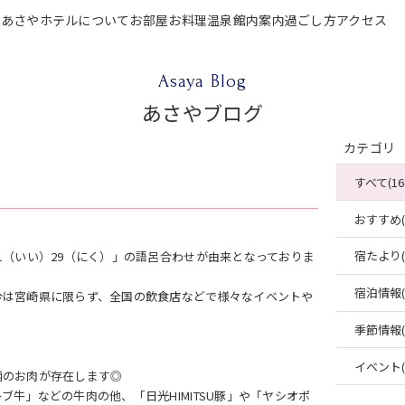
P
あさやホテルについて
お部屋
お料理
温泉
館内案内
過ごし方
アクセス
テルについて
お部屋
お料理
温泉
館内案内
過ごし方
アクセス
ご宿泊
Asaya Blog
あさやブログ
カテゴリ
すべて(16
おすすめ(4
宿たより(4
1（いい）29（にく）」の語呂合わせが由来となっておりま
宿泊情報(2
今は宮崎県に限らず、全国の飲食店などで様々なイベントや
季節情報(2
イベント(2
柄のお肉が存在します◎
牛」などの牛肉の他、「日光HIMITSU豚」や「ヤシオポ