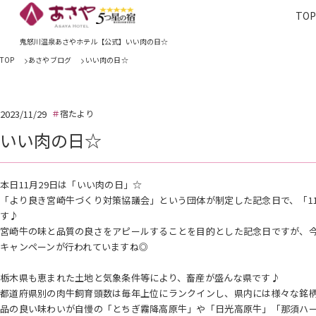
TO
TOP
あさやホ
鬼怒川温泉あさやホテル【公式】いい肉の日☆
TOP
あさやブログ
いい肉の日☆
2023/11/29
宿たより
いい肉の日☆
本日11月29日は「いい肉の日」☆
「より良き宮崎牛づくり対策協議会」という団体が制定した記念日で、「1
す♪
宮崎牛の味と品質の良さをアピールすることを目的とした記念日ですが、
キャンペーンが行われていますね◎
栃木県も恵まれた土地と気象条件等により、畜産が盛んな県です♪
都道府県別の肉牛飼育頭数は毎年上位にランクインし、県内には様々な銘
品の良い味わいが自慢の「とちぎ霧降高原牛」や「日光高原牛」「那須ハーブ