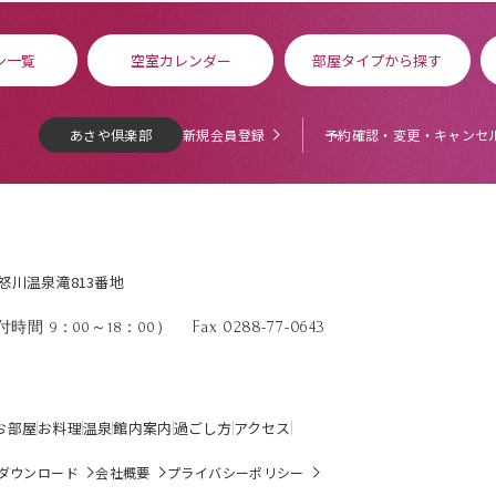
ン一覧
空室カレンダー
部屋タイプから探す
あさや倶楽部
新規会員登録
予約確認・変更・キャンセ
鬼怒川温泉滝813番地
Fax 0288-77-0643
時間 9：00～18：00）
お部屋
お料理
温泉
館内案内
過ごし方
アクセス
ダウンロード
会社概要
プライバシーポリシー