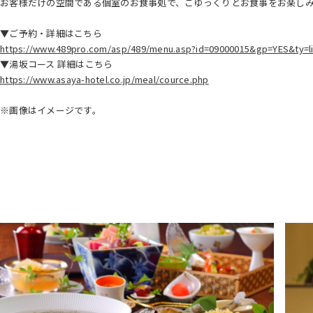
お客様だけの空間である個室のお食事処で、ごゆっくりとお食事をお楽し
▼ご予約・詳細はこちら
https://www.489pro.com/asp/489/menu.asp?id=09000015&gp=YES&ty=
▼湯坂コース 詳細はこちら
https://www.asaya-hotel.co.jp/meal/cource.php
※画像はイメージです。