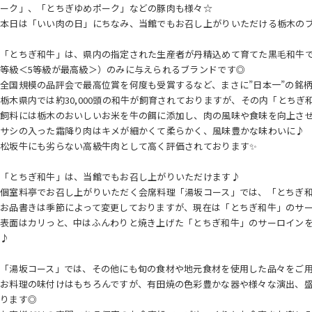
ーク」、「とちぎゆめポーク」などの豚肉も様々☆
本日は「いい肉の日」にちなみ、当館でもお召し上がりいただける栃木の
「とちぎ和牛」は、県内の指定された生産者が丹精込めて育てた黒毛和牛で
等級＜5等級が最高級＞）のみに与えられるブランドです◎
全国規模の品評会で最高位賞を何度も受賞するなど、まさに”日本一”の銘
栃木県内では約30,000頭の和牛が飼育されておりますが、その内「とちぎ
飼料には栃木のおいしいお米を牛の餌に添加し、肉の風味や食味を向上さ
サシの入った霜降り肉はキメが細かくて柔らかく、風味豊かな味わいに♪
松坂牛にも劣らない高級牛肉として高く評価されております✨
「とちぎ和牛」は、当館でもお召し上がりいただけます♪
個室料亭でお召し上がりいただく会席料理「湯坂コース」では、「とちぎ
お品書きは季節によって変更しておりますが、現在は「とちぎ和牛」のサ
表面はカリっと、中はふんわりと焼き上げた「とちぎ和牛」のサーロイン
♪
「湯坂コース」では、その他にも旬の食材や地元食材を使用した品々をご
お料理の味付けはもちろんですが、有田焼の色彩豊かな器や様々な演出、
ります◎