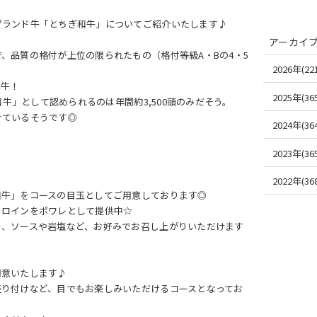
ブランド牛「とちぎ和牛」についてご紹介いたします♪
アーカイ
、品質の格付が上位の限られたもの（格付等級A・Bの4・5
2026年(221
柄牛！
2025年(365
和牛」として認められるのは年間約3,500頭のみだそう。
せているそうです◎
2024年(364
2023年(365
2022年(368
和牛」をコースの目玉としてご用意しております◎
ーロインをポワレとして提供中☆
を、ソースや岩塩など、お好みでお召し上がりいただけます
用意いたします♪
盛り付けなど、目でもお楽しみいただけるコースとなってお