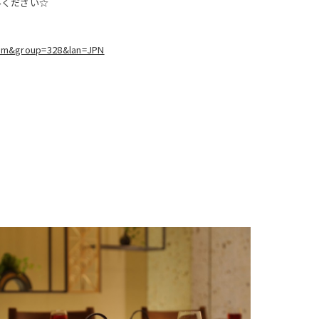
みください☆
lim&group=328&lan=JPN