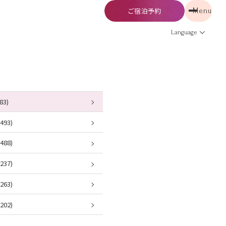
ご宿泊予約
Menu
予約
Menu
Language
83)
93)
88)
37)
63)
02)