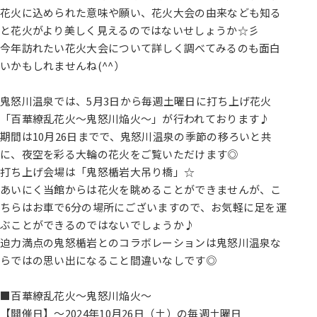
花火に込められた意味や願い、花火大会の由来なども知る
と花火がより美しく見えるのではないせしょうか☆彡
今年訪れたい花火大会について詳しく調べてみるのも面白
いかもしれませんね(^^）
鬼怒川温泉では、5月3日から毎週土曜日に打ち上げ花火
「百華繚乱花火～鬼怒川焔火～」が行われております♪
期間は10月26日までで、鬼怒川温泉の季節の移ろいと共
に、夜空を彩る大輪の花火をご覧いただけます◎
打ち上げ会場は「鬼怒楯岩大吊り橋」☆
あいにく当館からは花火を眺めることができませんが、こ
ちらはお車で6分の場所にございますので、お気軽に足を運
ぶことができるのではないでしょうか♪
迫力満点の鬼怒楯岩とのコラボレーションは鬼怒川温泉な
らではの思い出になること間違いなしです◎
■百華繚乱花火～鬼怒川焔火～
【開催日】～2024年10月26日（土）の毎週土曜日