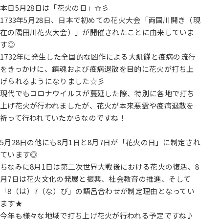
本日5月28日は「花火の日」☆彡
1733年5月28日、日本で初めての花火大会「両国川開き（現
在の隅田川花火大会）」が開催されたことに由来していま
す◎
1732年に発生した全国的な凶作による大飢饉と疫病の流行
をきっかけに、鎮魂および疫病退散を目的に花火が打ち上
げられるようになりました☆彡
現代でもコロナウイルスが蔓延した際、特別に各地で打ち
上げ花火が行われましたが、花火が本来悪霊や疫病退散を
祈って行われていたからなのですね！
5月28日の他にも8月1日と8月7日が「花火の日」に制定され
ています◎
ちなみに8月1日は第二次世界大戦後における花火の復活、8
月7日は花火文化の発展と振興、社会教育の推進、そして
「8（は）7（な）び」の語呂合わせが制定理由となってい
ます★
今年も様々な地域で打ち上げ花火が行われる予定ですね♪