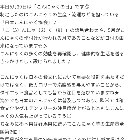
本日5月29日は「こんにゃくの日」です◎
制定したのはこんにゃくの生産・流通などを担っている
「日本こんにゃく協会」♪
「こ（5）んにゃ（2）く（9）」の語呂合わせや、5月がこ
んにゃくの作付けが行われる月であることなどが日付の由
来になっています☆彡
こんにゃくの多くの効能を再確認し、健康的な生活を送る
きっかけとして設けられました♪
こんにゃくは日本の食文化において重要な役割を果たすだ
けではなく、低カロリーで満腹感を与えやすいことから、
ダイエット食品としても昔から注目を浴びていますね★
海外でも日本のこんにゃくは普及しつつあり、欧米では和
食文化やグルテンフリーの注目度が上がるとともにこんに
ゃくの人気も上がっているそう◎
ちなみに栃木県は群馬県に続いてこんにゃく芋の生産量全
国第2位！
群馬県が全生産量の85％を占めているのに対し栃木県は全