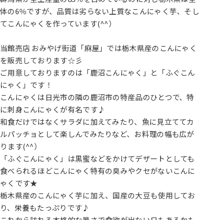
体の6％ですが、品質は劣らない上質なこんにゃく芋、そし
てこんにゃくを作っています(^^）
当館売店 おみやげ街道「麻屋」では栃木県産のこんにゃく
を販売しております☆彡
ご用意しておりますのは「鹿沼こんにゃく」と「ふぐこん
にゃく」です！
こんにゃくは日光市の隣の鹿沼市の特産品のひとつで、特
に刺身こんにゃくが有名です♪
和食だけではなくサラダに加えてみたり、魚に見立ててカ
ルパッチョとして楽しんでみたりなど、お料理の幅も広が
ります(^^）
「ふぐこんにゃく」は黒蜜などをかけてデザートとしても
食べられるほどこんにゃく特有の臭みやクセがないこんに
ゃくです★
栃木県産のこんにゃく芋に加え、国産の大豆も使用してお
り、栄養もたっぷりです♪
これから訪れる本格的な暑さで食欲が出ない日もあるかも