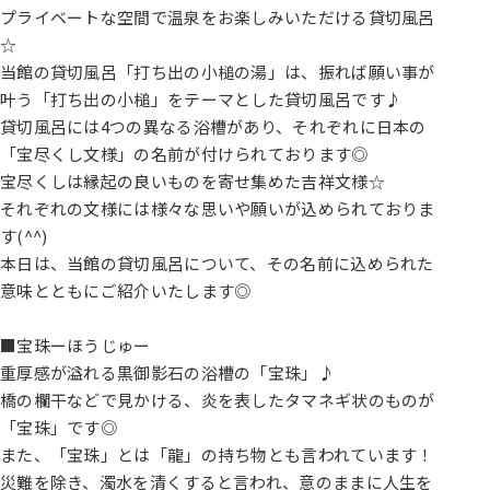
プライベートな空間で温泉をお楽しみいただける貸切風呂
☆
当館の貸切風呂「打ち出の小槌の湯」は、振れば願い事が
叶う「打ち出の小槌」をテーマとした貸切風呂です♪
貸切風呂には4つの異なる浴槽があり、それぞれに日本の
「宝尽くし文様」の名前が付けられております◎
宝尽くしは縁起の良いものを寄せ集めた吉祥文様☆
それぞれの文様には様々な思いや願いが込められておりま
す(^^)
本日は、当館の貸切風呂について、その名前に込められた
意味とともにご紹介いたします◎
■宝珠ーほうじゅー
重厚感が溢れる黒御影石の浴槽の「宝珠」♪
橋の欄干などで見かける、炎を表したタマネギ状のものが
「宝珠」です◎
また、「宝珠」とは「龍」の持ち物とも言われています！
災難を除き、濁水を清くすると言われ、意のままに人生を