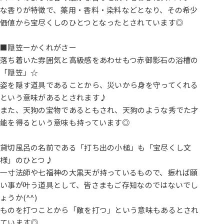
な香りが特徴で、薬用・香料・染料などとなり、その希少
価値から宝尽くしのひとつとなったとされています◎
■隠笠ーかくれがさー
落ち着いた雰囲気と高級感をあわせもつ赤御影石の浴槽の
「隠笠」☆
姿を隠す道具であることから、災いから身を守ってくれる
という意味があるとされます♪
また、天狗の宝物であるともされ、天狗のような秀でた才
能を得るという意味も持っています◎
貸切風呂の名前である「打ち出の小槌」も「宝尽くし文
様」のひとつ♪
一寸法師や七福神の大黒天が持っているもので、振れば願
い事が叶う道具として、皆さまもご存知なのではないでし
ょうか(^^)
ものを打つことから「敵を打つ」という意味もあるとされ
ています◎