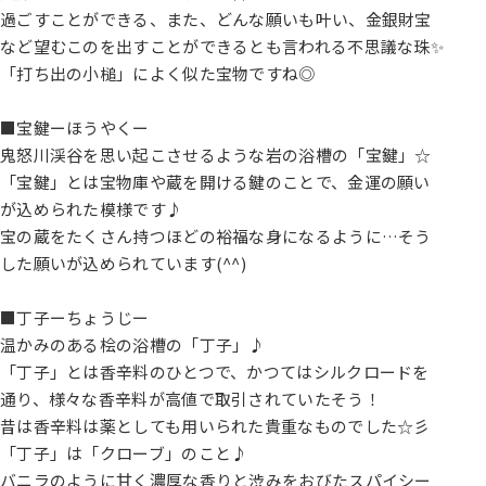
過ごすことができる、また、どんな願いも叶い、金銀財宝
など望むこのを出すことができるとも言われる不思議な珠✨
「打ち出の小槌」によく似た宝物ですね◎
■宝鍵ーほうやくー
鬼怒川渓谷を思い起こさせるような岩の浴槽の「宝鍵」☆
「宝鍵」とは宝物庫や蔵を開ける鍵のことで、金運の願い
が込められた模様です♪
宝の蔵をたくさん持つほどの裕福な身になるように…そう
した願いが込められています(^^)
■丁子ーちょうじー
温かみのある桧の浴槽の「丁子」♪
「丁子」とは香辛料のひとつで、かつてはシルクロードを
通り、様々な香辛料が高値で取引されていたそう！
昔は香辛料は薬としても用いられた貴重なものでした☆彡
「丁子」は「クローブ」のこと♪
バニラのように甘く濃厚な香りと渋みをおびたスパイシー