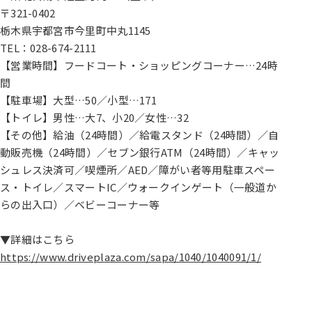
〒321-0402
栃木県宇都宮市今里町中丸1145
TEL：028-674-2111
【営業時間】フードコート・ショッピングコーナー…24時
間
【駐車場】大型…50／小型…171
【トイレ】男性…大7、小20／女性…32
【その他】給油（24時間）／給電スタンド（24時間）／自
動販売機（24時間）／セブン銀行ATM（24時間）／キャッ
シュレス決済可／喫煙所／AED／障がい者等用駐車スペー
ス・トイレ／スマートIC／ウォークインゲート（一般道か
らの出入口）／ベビーコーナー等
▼詳細はこちら
https://www.driveplaza.com/sapa/1040/1040091/1/