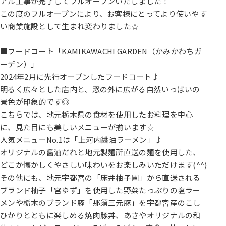
アル工事が完了してフルオープンいたしました！
この度のフルオープンにより、お客様にとってより使いやす
い商業施設として生まれ変わりました☆
■フードコート「KAMIKAWACHI GARDEN（かみかわちガ
ーデン）」
2024年2月に先行オープンしたフードコート♪
明るく広々とした店内と、窓の外に広がる自然いっぱいの
景色が印象的です◎
こちらでは、地元栃木県の食材を使用したお料理を中心
に、見た目にも美しいメニューが揃います☆
人気メニューNo.1は「上河内醤油ラーメン」♪
オリジナルの醤油だれと地元製麺所直送の麺を使用した、
どこか懐かしくやさしい味わいをお楽しみいただけます(^^)
その他にも、地元宇都宮の「床井柚子園」から直送される
ブランド柚子「宮ゆず」を使用した野菜たっぷりの塩ラー
メンや栃木のブランド豚「那須三元豚」を宇都宮産のこし
ひかりとともに楽しめる焼肉豚丼、あさやオリジナルの和