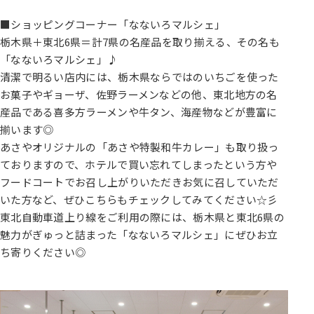
■ショッピングコーナー「なないろマルシェ」
栃木県＋東北6県＝計7県の名産品を取り揃える、その名も
「なないろマルシェ」♪
清潔で明るい店内には、栃木県ならではのいちごを使った
お菓子やギョーザ、佐野ラーメンなどの他、東北地方の名
産品である喜多方ラーメンや牛タン、海産物などが豊富に
揃います◎
あさやオリジナルの「あさや特製和牛カレー」も取り扱っ
ておりますので、ホテルで買い忘れてしまったという方や
フードコートでお召し上がりいただきお気に召していただ
いた方など、ぜひこちらもチェックしてみてください☆彡
東北自動車道上り線をご利用の際には、栃木県と東北6県の
魅力がぎゅっと詰まった「なないろマルシェ」にぜひお立
ち寄りください◎