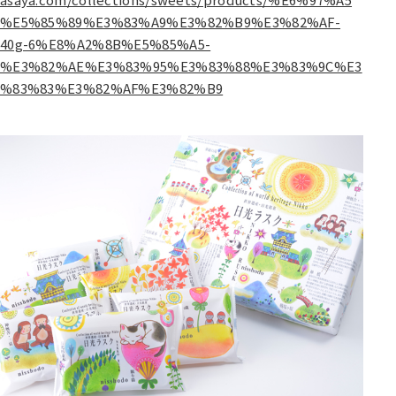
%E5%85%89%E3%83%A9%E3%82%B9%E3%82%AF-
40g-6%E8%A2%8B%E5%85%A5-
%E3%82%AE%E3%83%95%E3%83%88%E3%83%9C%E3
%83%83%E3%82%AF%E3%82%B9