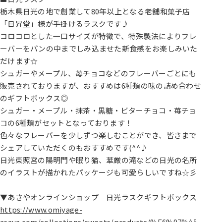
栃木県日光の地で創業して80年以上となる老舗和菓子店
「日昇堂」様が手掛けるラスクです♪
コロコロとした一口サイズが特徴で、特殊製法によりフレ
ーバーをパンの中までしみ込ませた新食感をお楽しみいた
だけます☆
シュガーやメープル、苺チョコなどのフレーバーごとにも
販売されておりますが、おすすめは6種類の味の詰め合わせ
のギフトボックス◎
シュガー・メープル・抹茶・黒糖・ビターチョコ・苺チョ
コの6種類がセットとなっております！
色々なフレーバーを少しずつ楽しむことができ、皆さまで
シェアしていただくのもおすすめです(^^♪
日光東照宮の陽明門や眠り猫、華厳の滝などの日光の名所
のイラストが描かれたパッケージも可愛らしいですね☆彡
▼あさやオンラインショップ 日光ラスクギフトボックス
https://www.omiyage-
asaya.com/collections/sweets/products/%E6%97%A5