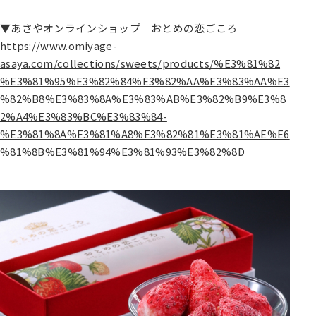
▼あさやオンラインショップ おとめの恋ごころ
https://www.omiyage-
asaya.com/collections/sweets/products/%E3%81%82
%E3%81%95%E3%82%84%E3%82%AA%E3%83%AA%E3
%82%B8%E3%83%8A%E3%83%AB%E3%82%B9%E3%8
2%A4%E3%83%BC%E3%83%84-
%E3%81%8A%E3%81%A8%E3%82%81%E3%81%AE%E6
%81%8B%E3%81%94%E3%81%93%E3%82%8D