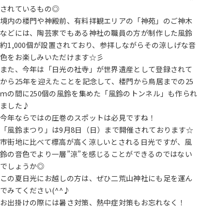
されているもの◎
境内の楼門や神殿前、有料拝観エリアの「神苑」のご神木
などには、陶芸家でもある神社の職員の方が制作した風鈴
約1,000個が設置されており、参拝しながらその涼しげな音
色をお楽しみいただけます☆彡
また、今年は「日光の社寺」が世界遺産として登録されて
から25年を迎えたことを記念して、楼門から鳥居までの25
ｍの間に250個の風鈴を集めた「風鈴のトンネル」も作られ
ました♪
今年ならではの圧巻のスポットは必見ですね！
「風鈴まつり」は9月8日（日）まで開催されております☆
市街地に比べて標高が高く涼しいとされる日光ですが、風
鈴の音色でより一層”涼”を感じることができるのではない
でしょうか◎
この夏日光にお越しの方は、ぜひ二荒山神社にも足を運ん
でみてください(^^♪
お出掛けの際には暑さ対策、熱中症対策もお忘れなく！