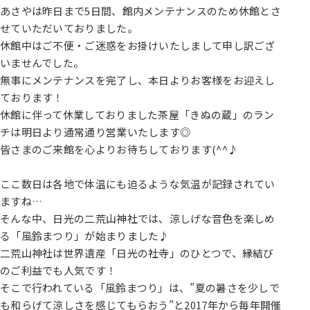
あさやは昨日まで5日間、館内メンテナンスのため休館とさ
せていただいておりました。
休館中はご不便・ご迷惑をお掛けいたしまして申し訳ござ
いませんでした。
無事にメンテナンスを完了し、本日よりお客様をお迎えし
ております！
休館に伴って休業しておりました茶屋「きぬの蔵」のラン
チは明日より通常通り営業いたします◎
皆さまのご来館を心よりお待ちしております(^^♪
ここ数日は各地で体温にも迫るような気温が記録されてい
ますね…
そんな中、日光の二荒山神社では、涼しげな音色を楽しめ
る「風鈴まつり」が始まりました♪
二荒山神社は世界遺産「日光の社寺」のひとつで、縁結び
のご利益でも人気です！
そこで行われている「風鈴まつり」は、”夏の暑さを少しで
も和らげて涼しさを感じてもらおう”と2017年から毎年開催