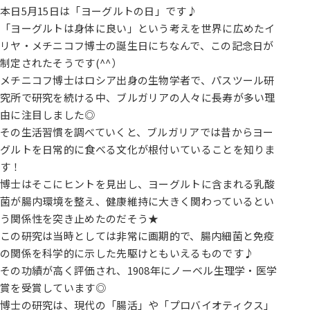
本日5月15日は「ヨーグルトの日」です♪
「ヨーグルトは身体に良い」という考えを世界に広めたイ
リヤ・メチニコフ博士の誕生日にちなんで、この記念日が
制定されたそうです(^^）
メチニコフ博士はロシア出身の生物学者で、パスツール研
究所で研究を続ける中、ブルガリアの人々に長寿が多い理
由に注目しました◎
その生活習慣を調べていくと、ブルガリアでは昔からヨー
グルトを日常的に食べる文化が根付いていることを知りま
す！
博士はそこにヒントを見出し、ヨーグルトに含まれる乳酸
菌が腸内環境を整え、健康維持に大きく関わっているとい
う関係性を突き止めたのだそう★
この研究は当時としては非常に画期的で、腸内細菌と免疫
の関係を科学的に示した先駆けともいえるものです♪
その功績が高く評価され、1908年にノーベル生理学・医学
賞を受賞しています◎
博士の研究は、現代の「腸活」や「プロバイオティクス」