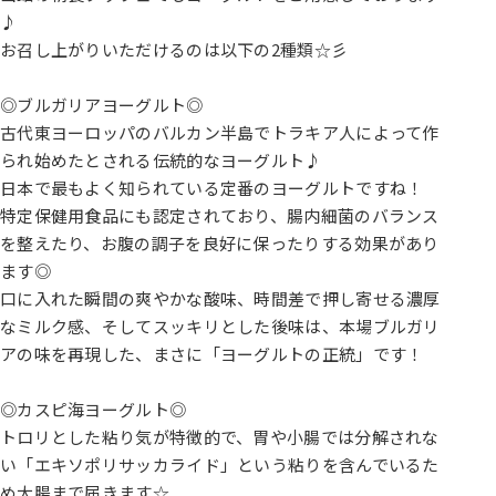
♪
お召し上がりいただけるのは以下の2種類☆彡
◎ブルガリアヨーグルト◎
古代東ヨーロッパのバルカン半島でトラキア人によって作
られ始めたとされる伝統的なヨーグルト♪
日本で最もよく知られている定番のヨーグルトですね！
特定保健用食品にも認定されており、腸内細菌のバランス
を整えたり、お腹の調子を良好に保ったりする効果があり
ます◎
口に入れた瞬間の爽やかな酸味、時間差で押し寄せる濃厚
なミルク感、そしてスッキリとした後味は、本場ブルガリ
アの味を再現した、まさに「ヨーグルトの正統」です！
◎カスピ海ヨーグルト◎
トロリとした粘り気が特徴的で、胃や小腸では分解されな
い「エキソポリサッカライド」という粘りを含んでいるた
め大腸まで届きます☆