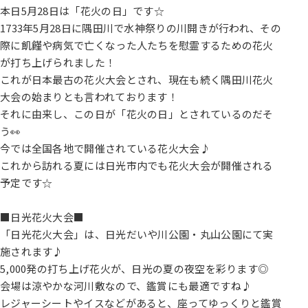
本日5月28日は「花火の日」です☆
1733年5月28日に隅田川で水神祭りの川開きが行われ、その
際に飢饉や病気で亡くなった人たちを慰霊するための花火
が打ち上げられました！
これが日本最古の花火大会とされ、現在も続く隅田川花火
大会の始まりとも言われております！
それに由来し、この日が「花火の日」とされているのだそ
う👀
今では全国各地で開催されている花火大会♪
これから訪れる夏には日光市内でも花火大会が開催される
予定です☆
■日光花火大会■
「日光花火大会」は、日光だいや川公園・丸山公園にて実
施されます♪
5,000発の打ち上げ花火が、日光の夏の夜空を彩ります◎
会場は涼やかな河川敷なので、鑑賞にも最適ですね♪
レジャーシートやイスなどがあると、座ってゆっくりと鑑賞