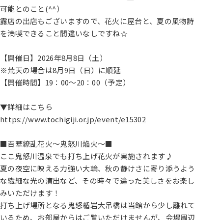
可能とのこと(^^）
露店の出店もございますので、花火に屋台と、夏の風物詩
を満喫できること間違いなしですね☆
【開催日】2026年8月8日（土）
※荒天の場合は8月9日（日）に順延
【開催時間】19：00～20：00（予定）
▼詳細はこちら
https://www.tochigiji.or.jp/event/e15302
■百華繚乱花火～鬼怒川焔火～■
ここ鬼怒川温泉でも打ち上げ花火が実施されます♪
夏の夜空に映える力強い大輪、秋の静けさに寄り添うよう
な繊細な光の演出など、その時々で違った美しさをお楽し
みいただけます！
打ち上げ場所となる鬼怒楯岩大吊橋は当館から少し離れて
いるため、お部屋からはご覧いただけませんが、会場周辺