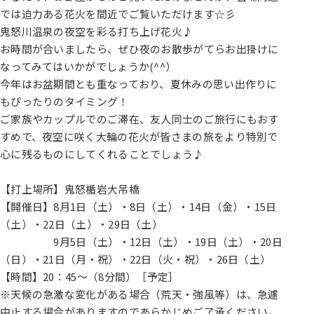
では迫力ある花火を間近でご覧いただけます☆彡
鬼怒川温泉の夜空を彩る打ち上げ花火♪
お時間が合いましたら、ぜひ夜のお散歩がてらお出掛けに
なってみてはいかがでしょうか(^^）
今年はお盆期間とも重なっており、夏休みの思い出作りに
もぴったりのタイミング！
ご家族やカップルでのご滞在、友人同士のご旅行にもおす
すめで、夜空に咲く大輪の花火が皆さまの旅をより特別で
心に残るものにしてくれることでしょう♪
【打上場所】鬼怒楯岩大吊橋
【開催日】8月1日（土）・8日（土）・14日（金）・15日
（土）・22日（土）・29日（土）
9月5日（土）・12日（土）・19日（土）・20日
（日）・21日（月・祝）・22日（火・祝）・26日（土）
【時間】20：45～（8分間）［予定］
※天候の急激な変化がある場合（荒天・強風等）は、急遽
中止する場合がありますのであらかじめご了承ください。