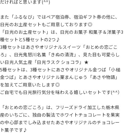
だければと思います(^^)
また「ふるなび」ではペア宿泊券、宿泊ギフト券の他に、
日光のお土産セットもご用意しております◎
「日光のお土産セット」は、日光のお菓子 和菓子＆洋菓子3
種セットと5種セットの2つ♪
3種セットはあさやオリジナルスイーツ「おとめの恋ごこ
ろ」、日光鬼怒川名菓「きぬの清流」、見た目も可愛らし
い日光人気土産「日光ラスク ショコラ」★
5種セットは、3種セットにあさやオリジナル金つば「小槌
金つば」とあさやオリジナル栗まんじゅう「あさや物語」
を加えてご用意いたします◎
ご自宅でも日光旅行気分を味わえる嬉しいセットです(^^）
「おとめの恋ごころ」は、フリーズドライ加工した栃木県
産のいちごに、独自の製法でホワイトチョコレートを果実
の中心部までしみ込ませたあさやオリジナルのチョコレー
ト菓子です♪