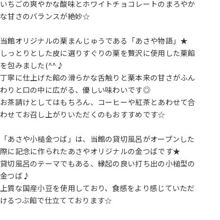
いちごの爽やかな酸味とホワイトチョコレートのまろやか
な甘さのバランスが絶妙☆
当館オリジナルの栗まんじゅうである「あさや物語」★
しっとりとした皮に選りすぐりの栗を贅沢に使用した栗餡
を包みました(^^♪
丁寧に仕上げた餡の滑らかな舌触りと栗本来の甘さがふん
わりと口の中に広がる、優しい味わいです◎
お茶請けとしてはもちろん、コーヒーや紅茶とあわせて合
わせてお召し上がりいただくのもおすすめです☆
「あさや小槌金つば」は、当館の貸切風呂がオープンした
際に記念に作られたあさやオリジナルの金つばです★
貸切風呂のテーマでもある、縁起の良い打ち出の小槌型の
金つば♪
上質な国産小豆を使用しており、食感をより感じていただ
けるつぶ餡で仕立てております☆