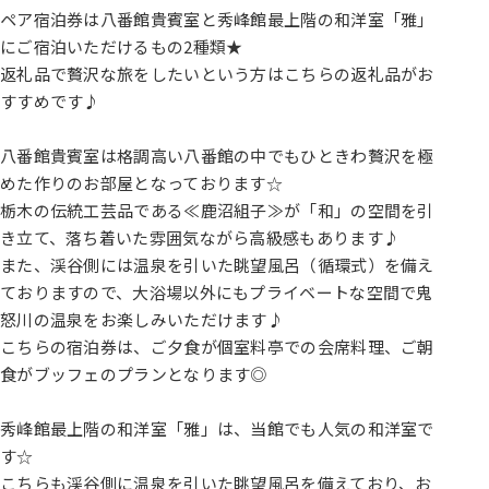
ペア宿泊券は八番館貴賓室と秀峰館最上階の和洋室「雅」
にご宿泊いただけるもの2種類★
返礼品で贅沢な旅をしたいという方はこちらの返礼品がお
すすめです♪
八番館貴賓室は格調高い八番館の中でもひときわ贅沢を極
めた作りのお部屋となっております☆
栃木の伝統工芸品である≪鹿沼組子≫が「和」の空間を引
き立て、落ち着いた雰囲気ながら高級感もあります♪
また、渓谷側には温泉を引いた眺望風呂（循環式）を備え
ておりますので、大浴場以外にもプライベートな空間で鬼
怒川の温泉をお楽しみいただけます♪
こちらの宿泊券は、ご夕食が個室料亭での会席料理、ご朝
食がブッフェのプランとなります◎
秀峰館最上階の和洋室「雅」は、当館でも人気の和洋室で
す☆
こちらも渓谷側に温泉を引いた眺望風呂を備えており、お