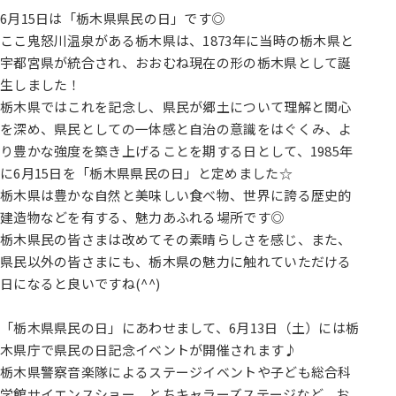
6月15日は「栃木県県民の日」です◎
ここ鬼怒川温泉がある栃木県は、1873年に当時の栃木県と
宇都宮県が統合され、おおむね現在の形の栃木県として誕
生しました！
栃木県ではこれを記念し、県民が郷土について理解と関心
を深め、県民としての一体感と自治の意識をはぐくみ、よ
り豊かな強度を築き上げることを期する日として、1985年
に6月15日を「栃木県県民の日」と定めました☆
栃木県は豊かな自然と美味しい食べ物、世界に誇る歴史的
建造物などを有する、魅力あふれる場所です◎
栃木県民の皆さまは改めてその素晴らしさを感じ、また、
県民以外の皆さまにも、栃木県の魅力に触れていただける
日になると良いですね(^^)
「栃木県県民の日」にあわせまして、6月13日（土）には栃
木県庁で県民の日記念イベントが開催されます♪
栃木県警察音楽隊によるステージイベントや子ども総合科
学館サイエンスショー、とちキャラーズステージなど、お