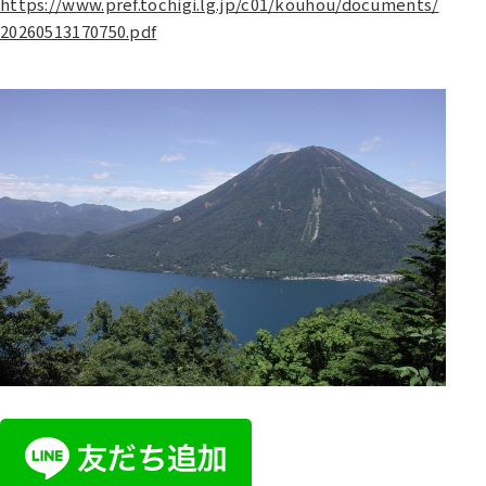
https://www.pref.tochigi.lg.jp/c01/kouhou/documents/
20260513170750.pdf