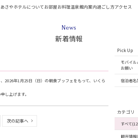
P
あさやホテルについて
お部屋
お料理
温泉
館内案内
過ごし方
アクセス
テルについて
お部屋
お料理
温泉
館内案内
過ごし方
アクセス
ご宿泊
News
新着情報
Pick Up
モバイル
お願い
2026年1月25日（日）の朝食ブッフェをもって、いくら
宿泊者名
い申し上げます。
カテゴリ
次の記事へ
すべて(12
観光情報(