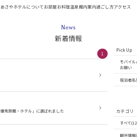
P
あさやホテルについて
お部屋
お料理
温泉
館内案内
過ごし方
アクセス
テルについて
お部屋
お料理
温泉
館内案内
過ごし方
アクセス
ご宿泊
News
新着情報
Pick Up
1
モバイル
お願い
宿泊者名
カテゴリ
 優秀旅館・ホテル」に選ばれました
すべて(12
観光情報(