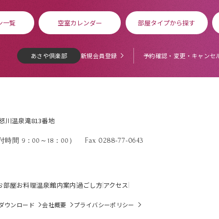
ン一覧
空室カレンダー
部屋タイプから探す
あさや倶楽部
新規会員登録
予約確認・変更・キャンセ
鬼怒川温泉滝813番地
Fax 0288-77-0643
時間 9：00～18：00）
お部屋
お料理
温泉
館内案内
過ごし方
アクセス
ダウンロード
会社概要
プライバシーポリシー