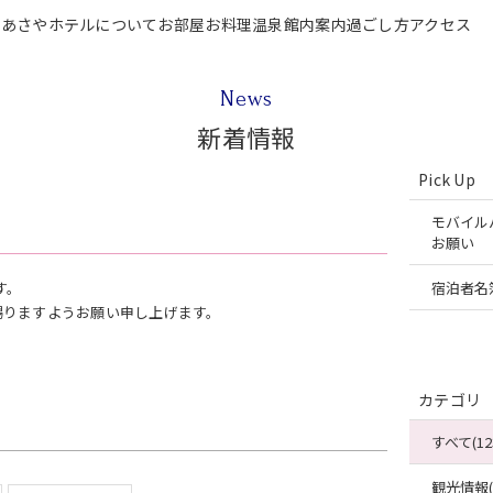
P
あさやホテルについて
お部屋
お料理
温泉
館内案内
過ごし方
アクセス
テルについて
お部屋
お料理
温泉
館内案内
過ごし方
アクセス
ご宿泊
News
新着情報
Pick Up
モバイル
お願い
す。
宿泊者名
賜りますようお願い申し上げます。
）
カテゴリ
すべて(12
観光情報(