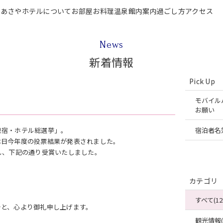
P
あさやホテルについて
お部屋
お料理
温泉
館内案内
過ごし方
アクセス
テルについて
お部屋
お料理
温泉
館内案内
過ごし方
アクセス
ご宿泊
News
新着情報
Pick Up
モバイル
お願い
泉宿・ホテル総選挙」。
宿泊者名
本日今年度の投票結果が発表されました。
し、下記の通り受賞いたしました。
カテゴリ
すべて(12
そと、心より御礼申し上げます。
観光情報(