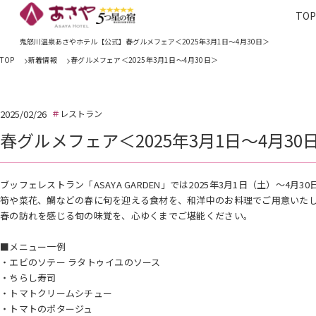
TO
TOP
あさやホ
鬼怒川温泉あさやホテル【公式】春グルメフェア＜2025年3月1日～4月30日＞
TOP
新着情報
春グルメフェア＜2025年3月1日～4月30日＞
2025/02/26
レストラン
春グルメフェア＜2025年3月1日～4月30
ブッフェレストラン「ASAYA GARDEN」では2025年3月1日（土）～
筍や菜花、鯛などの春に旬を迎える食材を、和洋中のお料理でご用意いた
春の訪れを感じる旬の味覚を、心ゆくまでご堪能ください。
■メニュー一例
・エビのソテー ラタトゥイユのソース
・ちらし寿司
・トマトクリームシチュー
・トマトのポタージュ