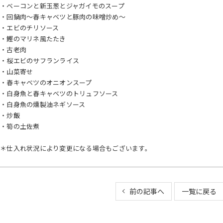
・ベーコンと新玉葱とジャガイモのスープ
・回鍋肉～春キャベツと豚肉の味噌炒め～
・エビのチリソース
・鰹のマリネ風たたき
・古老肉
・桜エビのサフランライス
・山菜寄せ
・春キャベツのオニオンスープ
・白身魚と春キャベツのトリュフソース
・白身魚の燻製油ネギソース
・炒飯
・筍の土佐煮
＊仕入れ状況により変更になる場合もございます。
前の記事へ
一覧に戻る