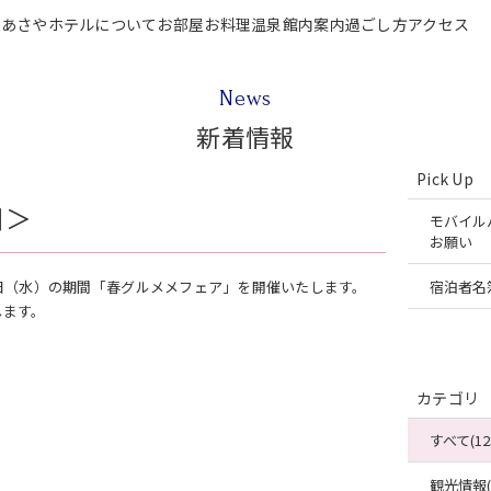
P
あさやホテルについて
お部屋
お料理
温泉
館内案内
過ごし方
アクセス
テルについて
お部屋
お料理
温泉
館内案内
過ごし方
アクセス
ご宿泊
News
新着情報
Pick Up
日＞
モバイル
お願い
4月30日（水）の期間「春グルメメフェア」を開催いたします。
宿泊者名
します。
カテゴリ
すべて(12
観光情報(