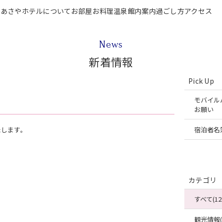
P
あさやホテルについて
お部屋
お料理
温泉
館内案内
過ごし方
アクセス
テルについて
お部屋
お料理
温泉
館内案内
過ごし方
アクセス
ご宿泊
News
新着情報
Pick Up
モバイル
お願い
たします。
宿泊者名
カテゴリ
すべて(12
観光情報(